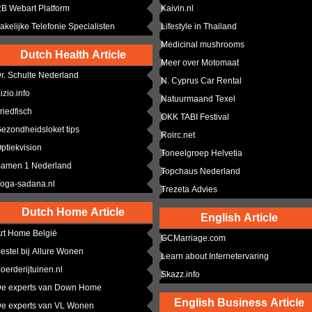
B Webart Platform
Kaivin.nl
akelijke Telefonie Specialisten
Lifestyle in Thailand
Medicinal mushrooms
Dutch Health Article
Meer over Motomaat
r. Schulte Nederland
N. Cyprus Car Rental
izio.info
Natuurmaand Texel
riedfisch
OKK TABI Festival
ezondheidsloket tips
Roirc.net
ptiekvision
Toneelgroep Helvetia
amen 1 Nederland
Topchaus Nederland
oga-sadana.nl
Trezeta Advies
Dutch Home Article
English Article
rt Home België
GCMarriage.com
estel bij Allure Wonen
Learn about Internetervaring
oerderijtuinen.nl
Skazz.info
e experts van Down Home
English Business Article
e experts van VL Wonen