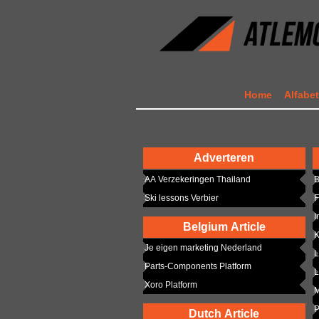
Home
Alfabe
Adverteren
AA Verzekeringen Thailand
B
Ski lessons Verbier
F
I
Belgium Article
K
Je eigen marketing Nederland
L
Parts-Components Platform
L
Xoro Platform
M
P
Dutch Article