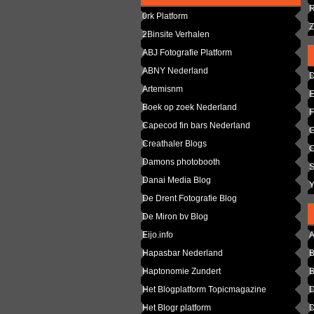
R
0rk Platform
Z
2Binsite Verhalen
ABJ Fotografie Platform
ABNY Nederland
D
Artemisnm
E
Boek op zoek Nederland
F
Capecod fin bars Nederland
G
Creathaler Blogs
O
Damons photobooth
S
Danai Media Blog
Y
De Drent Fotografie Blog
De Miron bv Blog
Eijo.info
A
Hapasbar Nederland
B
Haptonomie Zundert
B
Het Blogplatform Topicmagazine
D
Het Blogr platform
D