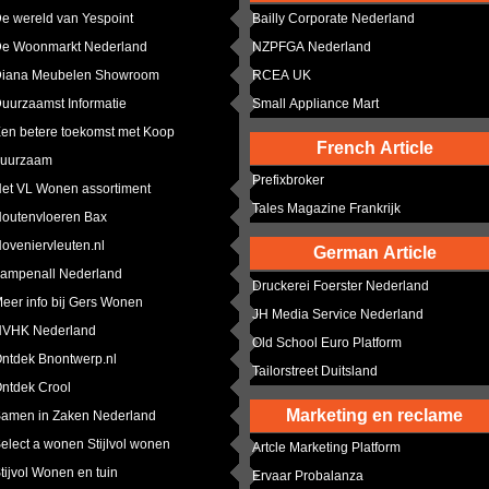
e wereld van Yespoint
Bailly Corporate Nederland
e Woonmarkt Nederland
NZPFGA Nederland
iana Meubelen Showroom
RCEA UK
uurzaamst Informatie
Small Appliance Mart
en betere toekomst met Koop
French Article
uurzaam
Prefixbroker
et VL Wonen assortiment
Tales Magazine Frankrijk
outenvloeren Bax
oveniervleuten.nl
German Article
ampenall Nederland
Druckerei Foerster Nederland
eer info bij Gers Wonen
JH Media Service Nederland
VHK Nederland
Old School Euro Platform
ntdek Bnontwerp.nl
Tailorstreet Duitsland
ntdek Crool
Marketing en reclame
amen in Zaken Nederland
elect a wonen Stijlvol wonen
Artcle Marketing Platform
tijvol Wonen en tuin
Ervaar Probalanza