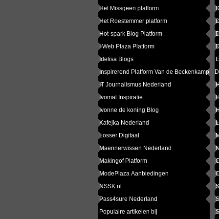
Het Missgeen platform
D
Het Roestemmer platform
D
Hot-spark Blog Platform
D
I Web Plaza Platform
D
Idelisa Blogs
E
Inspirerend Platform Van de Beckenkamp
D
IT Journalismus Nederland
H
Ivomal Inspiratie
H
Ivonne de koning Blog
H
Kafejka Nederland
L
Losser Digitaal
M
Maennerwissen Nederland
N
Makingof Platform
O
ModePlaza Aanbiedingen
O
NSSK.nl
S
Pass4sure Nederland
S
Populaire artikelen bij
S