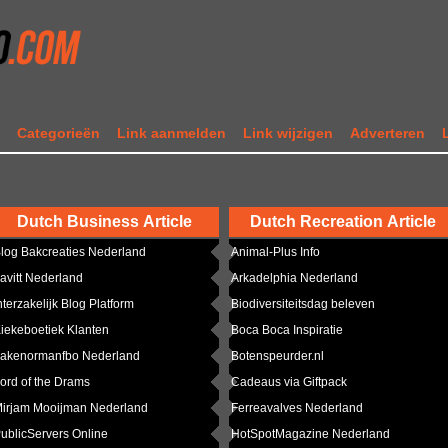
t
Categorieën
Link aanmelden
Link wijzigen
Adverteren
Dutch Business Article
Dutch Recreation Article
log Bakcreaties Nederland
Animal-Plus Info
avitt Nederland
Arkadelphia Nederland
nterzakelijk Blog Platform
Biodiversiteitsdag beleven
iekeboetiek Klanten
Boca Boca Inspiratie
akenormanfbo Nederland
Botenspeurder.nl
ord of the Drams
Cadeaus via Giftpack
irjam Mooijman Nederland
Ferreavalves Nederland
ublicServers Online
HotSpotMagazine Nederland